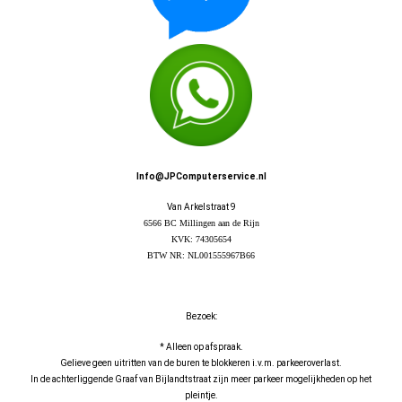
Info@JPComputerservice.nl
Van Arkelstraat 9
6566 BC Millingen aan de Rijn
KVK: 74305654
BTW NR: NL001555967B66
Bezoek:
* Alleen op afspraak.
Gelieve geen uitritten van de buren te blokkeren i.v.m. parkeeroverlast.
In de achterliggende Graaf van Bijlandtstraat zijn meer parkeer mogelijkheden op het
pleintje.