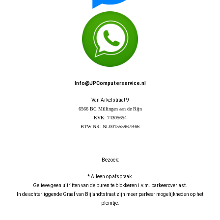
Info@JPComputerservice.nl
Van Arkelstraat 9
6566 BC Millingen aan de Rijn
KVK: 74305654
BTW NR: NL001555967B66
Bezoek:
* Alleen op afspraak.
Gelieve geen uitritten van de buren te blokkeren i.v.m. parkeeroverlast.
In de achterliggende Graaf van Bijlandtstraat zijn meer parkeer mogelijkheden op het
pleintje.